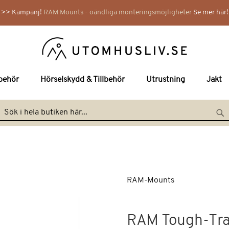
>> Kampanj!
RAM Mounts - oändliga monteringsmöjligheter
Se mer här!
lbehör
Hörselskydd & Tillbehör
Utrustning
Jakt
Hoppa
till
Search
Se
innehållet
RAM-Mounts
RAM Tough-Tra