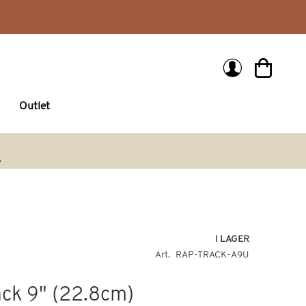
Min kund
Outlet
arch
I LAGER
Art
RAP-TRACK-A9U
ck 9" (22.8cm)