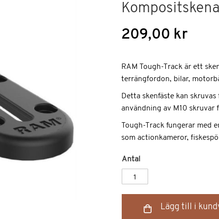
Kompositsken
209,00 kr
RAM Tough-Track är ett sken
terrängfordon, bilar, motorbå
Detta skenfäste kan skruvas f
användning av M10 skruvar för
Tough-Track fungerar med en
som actionkameror, fiskespön
Antal
Lägg till i kun