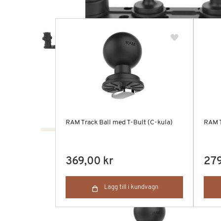
RAM Track Ball med T-Bult (C-kula)
RAM T
369,00 kr
279
Lägg till i kundvagn