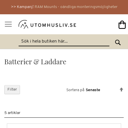
>> Kampanj!
RAM Mounts - oändliga monteringsmöjligheter
Mi
Hoppa
Se
till
innehållet
Batterier & Laddare
Sä
Filter
Sortera på
fa
so
5
artiklar