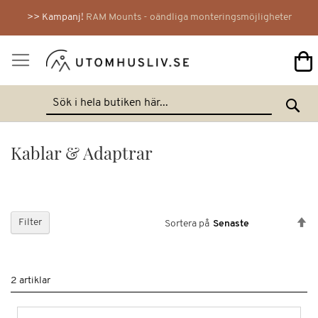
>> Kampanj!
RAM Mounts - oändliga monteringsmöjligheter
Mi
Hoppa
Se
till
innehållet
Kablar & Adaptrar
Sä
Filter
Sortera på
fa
so
2
artiklar