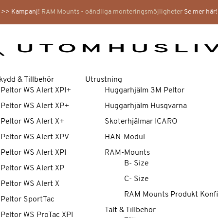
>> Kampanj!
RAM Mounts - oändliga monteringsmöjligheter
Se mer här!
kydd & Tillbehör
Utrustning
 Peltor WS Alert XPI+
Huggarhjälm 3M Peltor
 Peltor WS Alert XP+
Huggarhjälm Husqvarna
 Peltor WS Alert X+
Skoterhjälmar ICARO
 Peltor WS Alert XPV
HAN-Modul
 Peltor WS Alert XPI
RAM-Mounts
B- Size
 Peltor WS Alert XP
C- Size
 Peltor WS Alert X
RAM Mounts Produkt Konfi
 Peltor SportTac
Tält & Tillbehör
 Peltor WS ProTac XPI