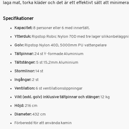
laga mat, torka kläder och det är ett effektivt sätt att minime
Specifikationer
Kapacitet:
8 personer eller 6 med innertält.
Ytterduk:
Ripstop Robic Nylon 70D med tre lager silikonbeläggn
Golv:
Ripstop Nylon 40D, 5000mm PU vattenpelare
Tältpinnar:
24 st Y-formade Aluminium
Tältstänger:
5 st 15,2mm Aluminium
Stormlinor:
14 st
Ingångar:
2 st
Ventilation:
6 st ventilationsöppningar
Vikt (exkl. golv) inklusive tältpinnar och stänger:
12 kg
Höjd:
216 cm
Diameter:
432 cm
Förberedd för att använda kamin