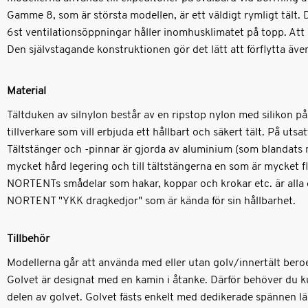
Gamme 8, som är största modellen, är ett väldigt rymligt tält. 
6st ventilationsöppningar håller inomhusklimatet på topp. Att
Den självstagande konstruktionen gör det lätt att förflytta även
Material
Tältduken av silnylon består av en ripstop nylon med silikon 
tillverkare som vill erbjuda ett hållbart och säkert tält. På uts
Tältstänger och -pinnar är gjorda av aluminium (som blandats 
mycket hård legering och till tältstängerna en som är mycket fl
NORTENTs smådelar som hakar, koppar och krokar etc. är alla gjo
NORTENT "YKK dragkedjor" som är kända för sin hållbarhet.
Tillbehör
Modellerna går att använda med eller utan golv/innertält beroen
Golvet är designat med en kamin i åtanke. Därför behöver du k
delen av golvet. Golvet fästs enkelt med dedikerade spännen lä