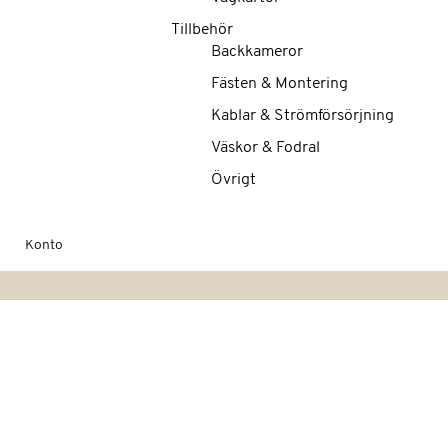
Tillbehör
Backkameror
Fästen & Montering
Kablar & Strömförsörjning
Väskor & Fodral
Övrigt
Konto
Hoppa
till
slutet