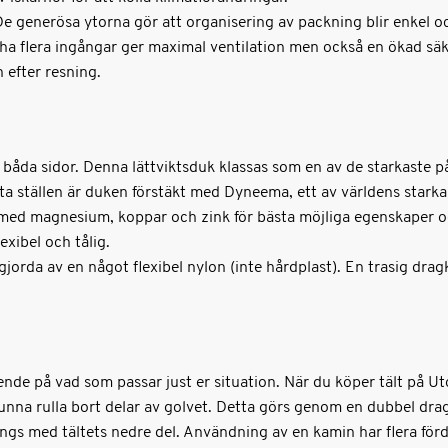
De generösa ytorna gör att organisering av packning blir enkel oc
 ha flera ingångar ger maximal ventilation men också en ökad säk
 efter resning.
på båda sidor. Denna lättviktsduk klassas som en av de starkaste
atta ställen är duken förstäkt med Dyneema, ett av världens starka
med magnesium, koppar och zink för bästa möjliga egenskaper och
exibel och tålig.
rda av en något flexibel nylon (inte hårdplast). En trasig dragk
de på vad som passar just er situation. När du köper tält på Uto
unna rulla bort delar av golvet. Detta görs genom en dubbel drag
ngs med tältets nedre del. Användning av en kamin har flera förd