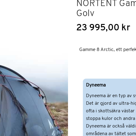
NORTENT Gamm
Golv
23 995,00 kr
Gamme 8 Arctic, ett perfekt
Dyneema
Dyneema är en typ av syn
Det är gjord av ultra-
ofta i skottsäkra västa
stoppa kulor och andra 
Dyneema är också väldi
områdena av tältet som u