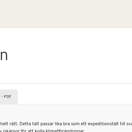
on
 - PDF
t helt rätt. Detta tält passar lika bra som ett expeditionstält till
 iskärnor för att kolla klimatförändringar.