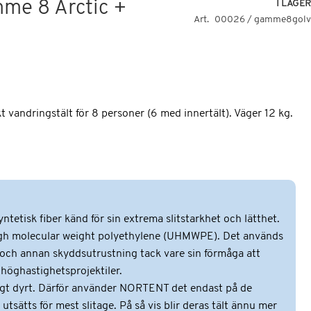
e 8 Arctic +
I LAGER
Art
00026 / gamme8golv
 vandringstält för 8 personer (6 med innertält). Väger 12 kg.
tetisk fiber känd för sin extrema slitstarkhet och lätthet.
high molecular weight polyethylene (UHMWPE). Det används
r och annan skyddsutrustning tack vare sin förmåga att
höghastighetsprojektiler.
gt dyrt. Därför använder NORTENT det endast på de
tsätts för mest slitage. På så vis blir deras tält ännu mer