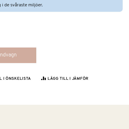
i de svåraste miljöer.
kundvagn
L I ÖNSKELISTA
LÄGG TILL I JÄMFÖR