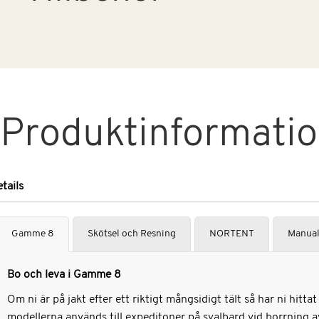
Produktinformati
tails
Gamme 8
Skötsel och Resning
NORTENT
Manual
Bo och leva i Gamme 8
Om ni är på jakt efter ett riktigt mångsidigt tält så har ni hitta
modellerna används till expeditoner på svalbard vid borrning av