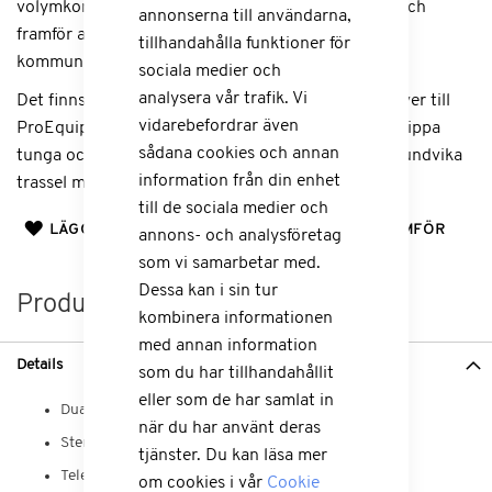
volymkontroll, riktad mikrofon för hög känslighet och
annonserna till användarna,
framför allt en möjlighet att kontrollera flera
tillhandahålla funktioner för
kommunikationsenheter.
sociala medier och
analysera vår trafik. Vi
Det finns många ekonomiska fördelar med att gå över till
vidarebefordrar även
ProEquips Bluetooth enheter. Till exempel för att slippa
sådana cookies och annan
tunga och klumpiga enheter att bära runt eller för undvika
information från din enhet
trassel med kablar som kan gå sönder eller fastna.
till de sociala medier och
LÄGG TILL I ÖNSKELISTA
LÄGG TILL I JÄMFÖR
annons- och analysföretag
som vi samarbetar med.
Dessa kan i sin tur
Produktinformation
kombinera informationen
med annan information
Details
som du har tillhandahållit
eller som de har samlat in
Dual PTT-funktion
när du har använt deras
Stereomusik
tjänster. Du kan läsa mer
Telefonsamtal
om cookies i vår
Cookie