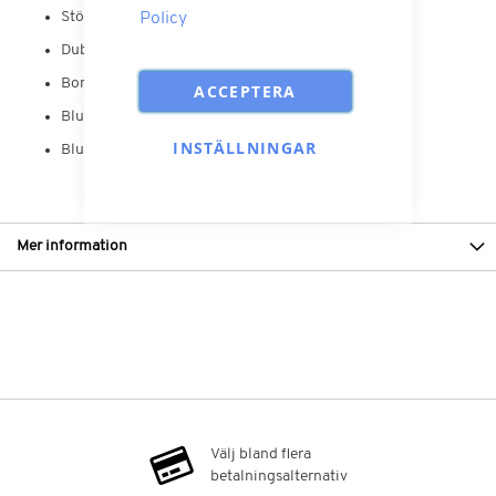
Stöd Poc APP
Policy
Dubbel ljud och dubbel länk
Bommikrofon
ACCEPTERA
Bluetooth profiler A2DP, AVRCP, HFP, HSP, SPP
INSTÄLLNINGAR
Bluetooth® 4.1
Mer information
Välj bland flera
betalningsalternativ