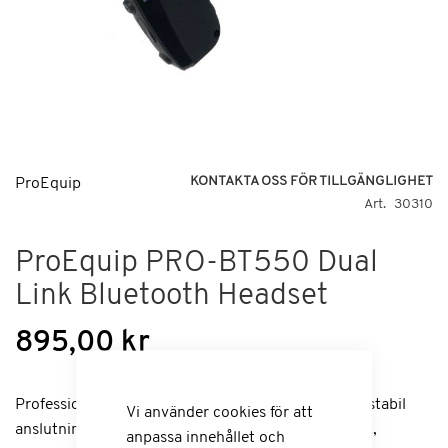
Hoppa
KONTAKTA OSS FÖR TILLGÄNGLIGHET
ProEquip
till
Art
30310
början
av
ProEquip PRO-BT550 Dual
bildgalleriet
Link Bluetooth Headset
895,00 kr
Professionell Bluetooth-enhet med lång taltid och stabil
Vi använder cookies för att
anslutning!Har även en bekväm USB-laddningsport,
anpassa innehållet och