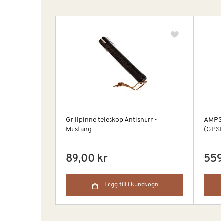
Grillpinne teleskop Antisnurr -
AMPS
Mustang
(GPS
89,00 kr
559
Lägg till i kundvagn