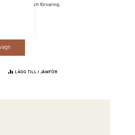
ska som skydd och förvaring.
dvagn
LÄGG TILL I JÄMFÖR