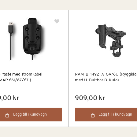
-fäste med strömkabel
RAM-B-149Z-A-GA76U (Ryggkl
MAP 66i/67/67i)
med U-Bultbas B-Kula)
,00 kr
909,00 kr
Lägg till i kundvagn
Lägg till i kundvagn