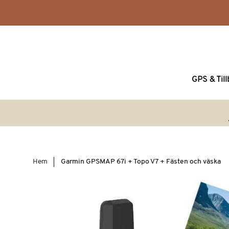
GPS & Til
Hem
Garmin GPSMAP 67i + Topo V7 + Fästen och väska
Hoppa
till
slutet
av
bildgalleriet