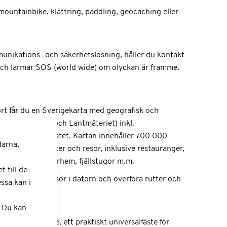
 mountainbike, klättring, paddling, geocaching eller
nikations- och säkerhetslösning, håller du kontakt
 och larmar SOS (world wide) om olyckan är framme.
t får du en Sverigekarta med geografisk och
mellan Garmin och Lantmäteriet) inkl.
a väg- och lednätet. Kartan innehåller 700 000
darna,
r fritidsaktiviteter och resor, inklusive restauranger,
djor, STF-vandrarhem, fjällstugor m.m.
 till de
 du planera resor i datorn och överföra rutter och
ssa kan i
. Du kan
allerat cykelfäste, ett praktiskt universalfäste för