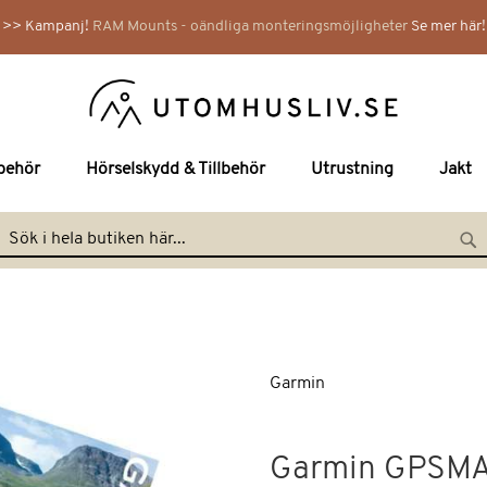
>> Kampanj!
RAM Mounts - oändliga monteringsmöjligheter
Se mer här!
lbehör
Hörselskydd & Tillbehör
Utrustning
Jakt
Hoppa
till
Search
Se
innehållet
Garmin
Garmin GPSMAP