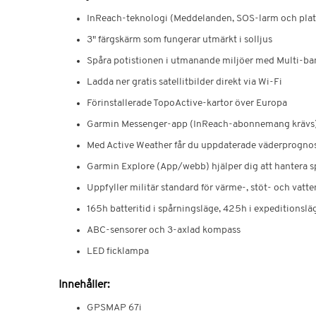
InReach-teknologi (Meddelanden, SOS-larm och platsd
3" färgskärm som fungerar utmärkt i solljus
Spåra potistionen i utmanande miljöer med Multi-ba
Ladda ner gratis satellitbilder direkt via Wi-Fi
Förinstallerade TopoActive-kartor över Europa
Garmin Messenger-app (InReach-abonnemang krävs) f
Med Active Weather får du uppdaterade väderprognose
Garmin Explore (App/webb) hjälper dig att hantera sp
Uppfyller militär standard för värme-, stöt- och vat
165h batteritid i spårningsläge, 425h i expeditionslä
ABC-sensorer och 3-axlad kompass
LED ficklampa
Innehåller:
GPSMAP 67i