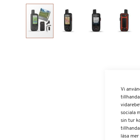
Hoppa
till
början
av
bildgalleriet
Vi använ
tillhanda
vidarebe
sociala 
sin tur 
tillhanda
läsa mer