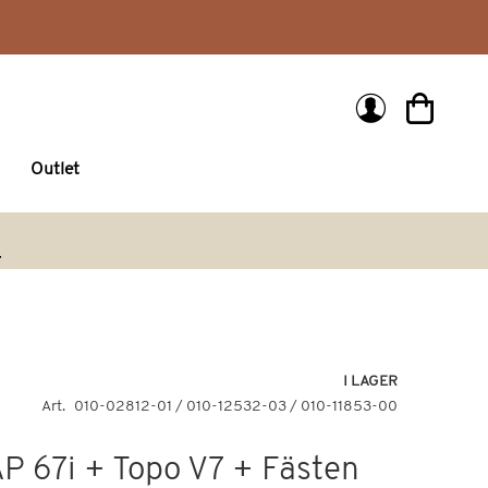
Min kund
Outlet
arch
I LAGER
Art
010-02812-01 / 010-12532-03 / 010-11853-00
 67i + Topo V7 + Fästen