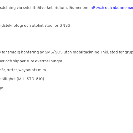
elning via satellitnätverket Iridium, läs mer om
InReach och abonnema
ndsteknologi och utökat stöd för GNSS
ör smidig hantering av SMS/SOS utan mobiltäckning, inkl. stöd för gr
r och slipper sura överraskningar
år, rutter, waypoints m.m.
tentålighet (MIL-STD-810)
ge