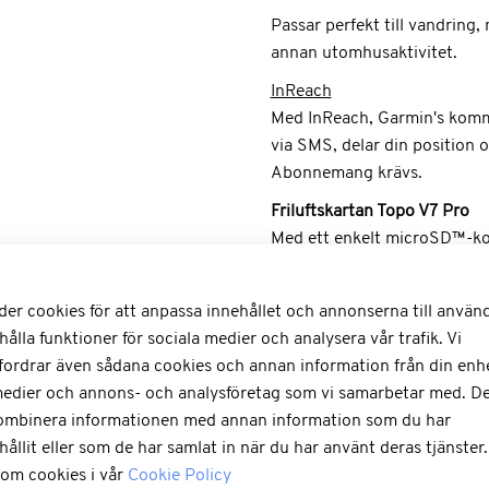
Passar perfekt till vandring,
annan utomhusaktivitet.
InReach
Med InReach, Garmin's kommu
via SMS, delar din position
Abonnemang krävs.
Friluftskartan Topo V7 Pro
Med ett enkelt microSD™-kor
topografisk data (samarbete 
ActiveRouting längs med hel
der cookies för att anpassa innehållet och annonserna till använ
sökbara intressanta platser fö
hålla funktioner för sociala medier och analysera vår trafik. Vi
geografiska platser, bergske
fordrar även sådana cookies och annan information från din enhet
I programvaran BaseCamp kan
medier och annons- och analysföretag som vi samarbetar med. De
waypoints till din GPS.
kombinera informationen med annan information som du har
hållit eller som de har samlat in när du har använt deras tjänster
Fästespaket med bärväska
 om cookies i vår
Cookie Policy
Paketet består av ett lättinst