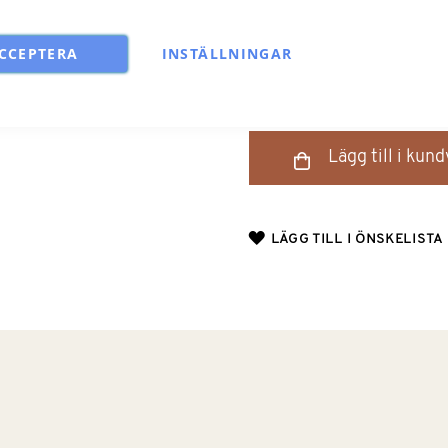
bälte/ryggsäck och en bärvä
CCEPTERA
INSTÄLLNINGAR
Antal
Lägg till i kun
LÄGG TILL I ÖNSKELISTA