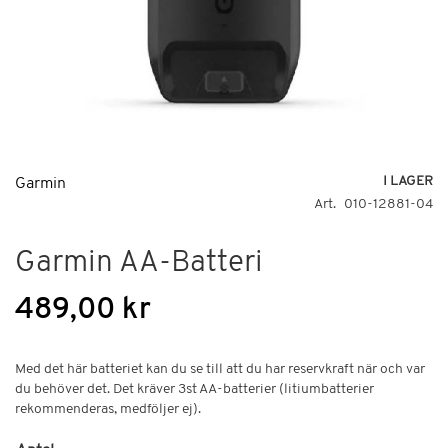
Hoppa
I LAGER
Garmin
till
Art
010-12881-04
början
av
Garmin AA-Batteri
bildgalleriet
489,00 kr
Med det här batteriet kan du se till att du har reservkraft när och var
du behöver det. Det kräver 3st AA-batterier (litiumbatterier
rekommenderas, medföljer ej).