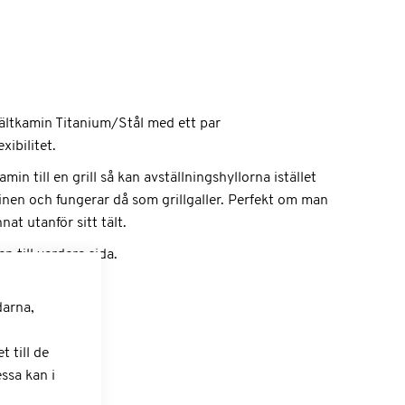
ltkamin Titanium/Stål med ett par
xibilitet.
in till en grill så kan avställningshyllorna istället
minen och fungerar då som grillgaller. Perfekt om man
nat utanför sitt tält.
en till vardera sida.
darna,
 till de
ssa kan i