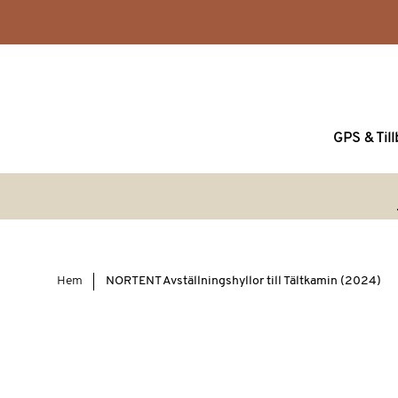
GPS & Til
Hem
NORTENT Avställningshyllor till Tältkamin (2024)
Hoppa
till
slutet
av
bildgalleriet