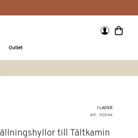
Min kund
Outlet
arch
I LAGER
Art
00044
lningshyllor till Tältkamin