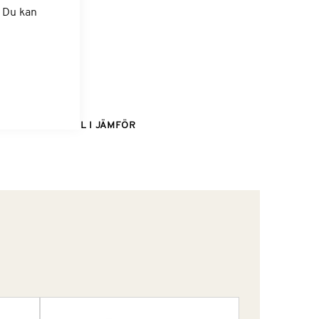
. Du kan
dvagn
LÄGG TILL I JÄMFÖR