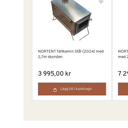
NORTENT Tältkamin Stål (2024) med
NORT
2,7m skorsten
med 2
3 995,00 kr
7 2
Lägg till i kundvagn