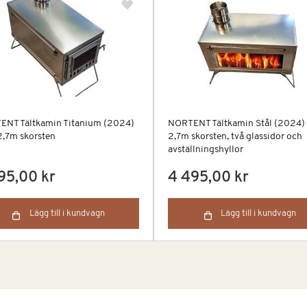
ENT Tältkamin Titanium (2024)
NORTENT Tältkamin Stål (2024)
,7m skorsten
2,7m skorsten, två glassidor och
avställningshyllor
95,00 kr
4 495,00 kr
Lägg till i kundvagn
Lägg till i kundvagn