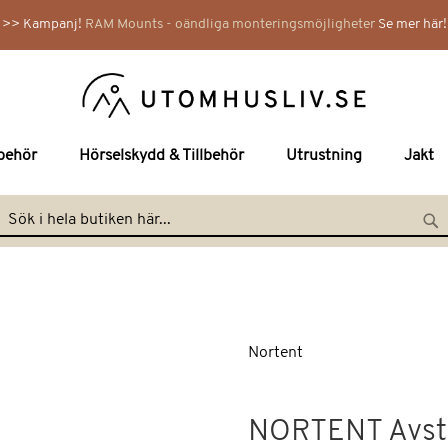
>> Kampanj!
RAM Mounts - oändliga monteringsmöjligheter
Se mer här!
lbehör
Hörselskydd & Tillbehör
Utrustning
Jakt
Hoppa
till
Search
Se
innehållet
Nortent
NORTENT Avstäl