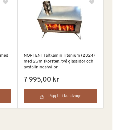
 med
NORTENT Tältkamin Titanium (2024)
med 2,7m skorsten, två glassidor och
avställningshyllor
7 995,00 kr
Lägg till i kundvagn