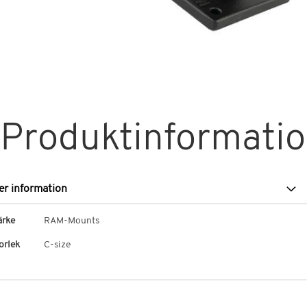
Hoppa
till
Produktinformati
början
av
bildgalleriet
er information
r
rke
RAM-Mounts
formation
orlek
C-size