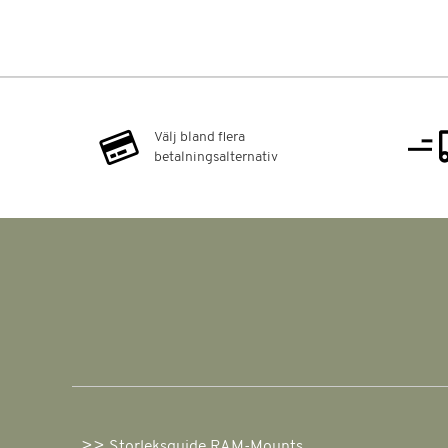
Välj bland flera
betalningsalternativ
Storleksguide RAM-Mounts