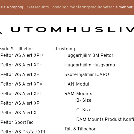
>> Kampanj!
RAM Mounts - oändliga monteringsmöjligheter
Se mer här!
kydd & Tillbehör
Utrustning
 Peltor WS Alert XPI+
Huggarhjälm 3M Peltor
 Peltor WS Alert XP+
Huggarhjälm Husqvarna
 Peltor WS Alert X+
Skoterhjälmar ICARO
 Peltor WS Alert XPV
HAN-Modul
 Peltor WS Alert XPI
RAM-Mounts
B- Size
 Peltor WS Alert XP
C- Size
 Peltor WS Alert X
RAM Mounts Produkt Konfi
 Peltor SportTac
Tält & Tillbehör
 Peltor WS ProTac XPI