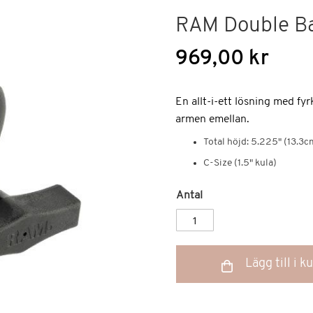
RAM Double Ba
969,00 kr
En allt-i-ett lösning med f
armen emellan.
Total höjd: 5.225" (13.3c
C-Size (1.5" kula)
Antal
Lägg till i 