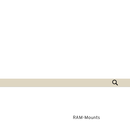
Hoppa
Sear
till
innehållet
RAM-Mounts