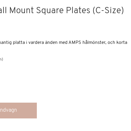
ll Mount Square Plates (C-Size)
yrkantig platta i vardera änden med AMPS hålmönster, och korta
m)
kundvagn