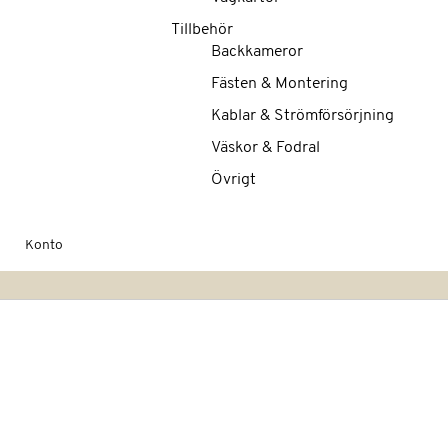
Tillbehör
Backkameror
Fästen & Montering
Kablar & Strömförsörjning
Väskor & Fodral
Övrigt
Konto
Hoppa
till
slutet