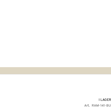
ch
I LAGER
Art
RAM-141-BU