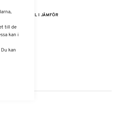
darna,
LÄGG TILL I JÄMFÖR
 till de
ssa kan i
. Du kan