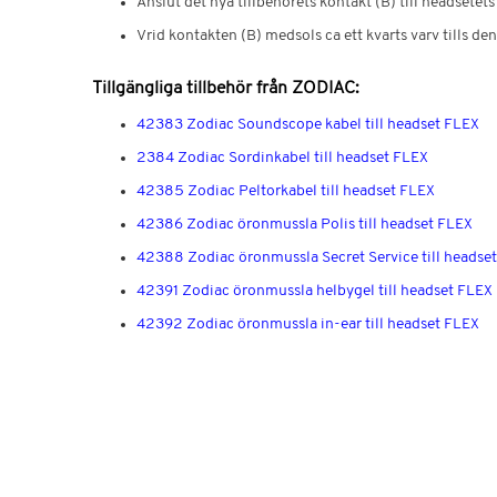
Anslut det nya tillbehörets kontakt (B) till headsetets
Vrid kontakten (B) medsols ca ett kvarts varv tills den 
Tillgängliga tillbehör från ZODIAC:
42383 Zodiac Soundscope kabel till headset FLEX
2384 Zodiac Sordinkabel till headset FLEX
42385 Zodiac Peltorkabel till headset FLEX
42386 Zodiac öronmussla Polis till headset FLEX
42388 Zodiac öronmussla Secret Service till headse
42391 Zodiac öronmussla helbygel till headset FLEX
42392 Zodiac öronmussla in-ear till headset FLEX