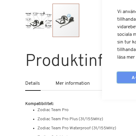
Vi använ
tillhanda
vidarebe
sociala 
Hoppa
sin tur 
till
tillhanda
början
Produktinform
läsa mer
av
bildgalleriet
A
Details
Mer information
Kompatibilitet:
Zodiac Team Pro
Zodiac Team Pro Plus (31/155MHz)
Zodiac Team Pro Waterproof (31/155MHz)