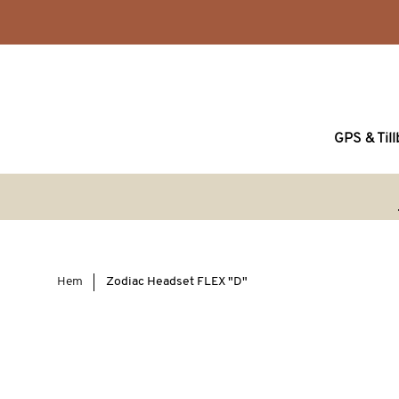
GPS & Til
Hem
Zodiac Headset FLEX "D"
Hoppa
till
slutet
av
bildgalleriet