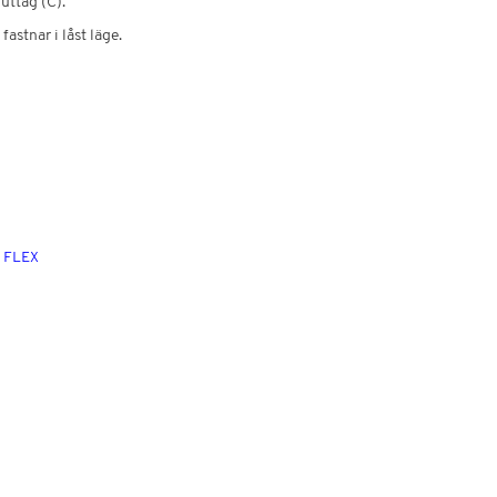
 uttag (C).
fastnar i låst läge.
t FLEX