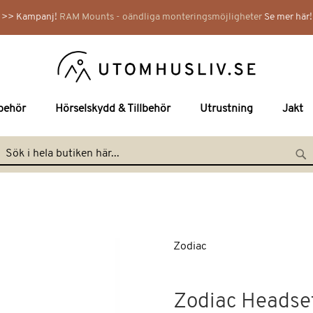
>> Kampanj!
RAM Mounts - oändliga monteringsmöjligheter
Se mer här!
lbehör
Hörselskydd & Tillbehör
Utrustning
Jakt
Hoppa
till
Search
Se
innehållet
Zodiac
Zodiac Headse