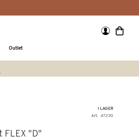
Min kund
Outlet
arch
I LAGER
Art
47230
t FLEX "D"