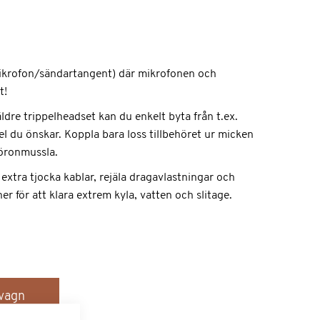
krofon/sändartangent) där mikrofonen och
t!
ldre trippelheadset kan du enkelt byta från t.ex.
el du önskar. Koppla bara loss tillbehöret ur micken
/öronmussla.
 extra tjocka kablar, rejäla dragavlastningar och
 för att klara extrem kyla, vatten och slitage.
dvagn