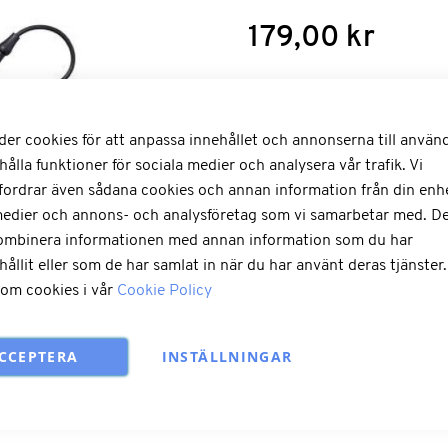
179,00 kr
3,5 mm 4-polig gängadPassar: L
der cookies för att anpassa innehållet och annonserna till använ
Antal
hålla funktioner för sociala medier och analysera vår trafik. Vi
fordrar även sådana cookies och annan information från din enhet
medier och annons- och analysföretag som vi samarbetar med. De
Lägg till i kun
kombinera informationen med annan information som du har
hållit eller som de har samlat in när du har använt deras tjänster
 om cookies i vår
Cookie Policy
LÄGG TILL I ÖNSKELISTA
CCEPTERA
INSTÄLLNINGAR