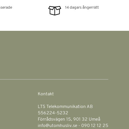
serade
14 dagars ångerrätt
Kontakt
LTS Telekommunikation AB
556224-5232
Förrådsvägen 15, 901 32 Umeå
info@utomhusliv.se - 090 12 12 25