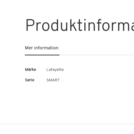
Hoppa
till
början
Produktinform
av
bildgalleriet
Mer information
Mer
Märke
Lafayette
information
Serie
SMART