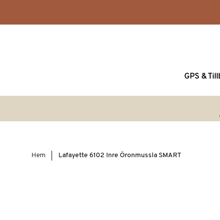
GPS & Til
Hem
Lafayette 6102 Inre Öronmussla SMART
Hoppa
till
slutet
av
bildgalleriet