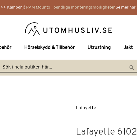
>> Kampanj!
RAM Mounts - oändliga monteringsmöjligheter
Se mer här!
lbehör
Hörselskydd & Tillbehör
Utrustning
Jakt
Hoppa
till
Search
Se
innehållet
Lafayette
Lafayette 610