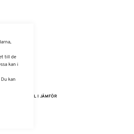
afayette Smart
darna,
 till de
ssa kan i
dvagn
. Du kan
LÄGG TILL I JÄMFÖR