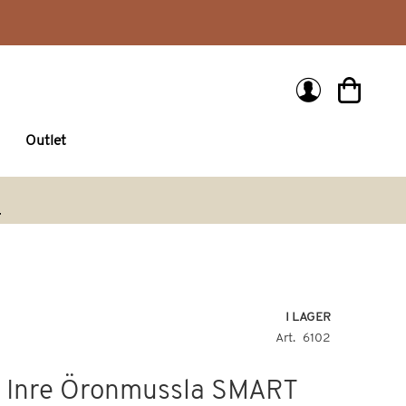
Min kund
Outlet
arch
I LAGER
Art
6102
2 Inre Öronmussla SMART