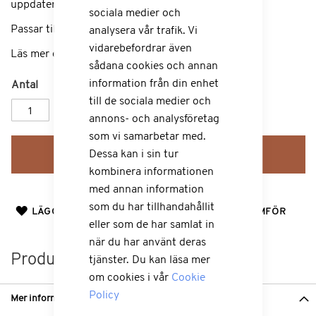
uppdateringsfrekvens.
sociala medier och
Passar till: Garmin Alpha T 20
analysera vår trafik. Vi
vidarebefordrar även
Läs mer om
T 20
och tillbehör på Garmin.se
sådana cookies och annan
information från din enhet
Antal
till de sociala medier och
annons- och analysföretag
som vi samarbetar med.
Lägg till i kundvagn
Dessa kan i sin tur
kombinera informationen
med annan information
som du har tillhandahållit
LÄGG TILL I ÖNSKELISTA
LÄGG TILL I JÄMFÖR
eller som de har samlat in
när du har använt deras
Produktinformation
tjänster. Du kan läsa mer
om cookies i vår
Cookie
Policy
Mer information