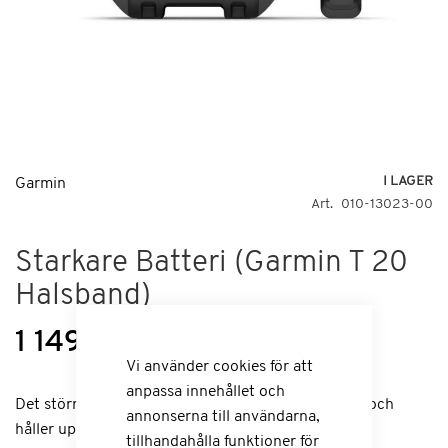
Hoppa
I LAGER
Garmin
till
Art
010-13023-00
början
av
Starkare Batteri (Garmin T 20
bildgalleriet
Halsband)
1 149,00 kr
Vi använder cookies för att
anpassa innehållet och
Det större extrabatteriet kan bytas av användaren och
annonserna till användarna,
håller upp till 136 timmar med dynamisk
tillhandahålla funktioner för